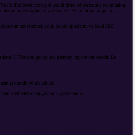
i de TelefonRehberim.com gibi ücretli firma rehberlerinde yer almaktır.
teri memnuniyeti sağlamak ve lokal SEO tekniklerini uygulamak
çıkmanın temel stratejilerini, praktik ipuçlarını ve lokal SEO
lerin %76'sı aynı gün içinde işletmeyi ziyaret etmektedir. Bu
sınızı olumlu yönde etkiler.
r alan işletmeleri daha güvenilir görmektedir.