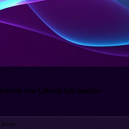
berinde Öne Çıkmak İçin İpuçları
İpuçları