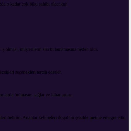
zda o kadar çok bilgi sahibi olacaktır.
nlış olması, müşterilerin sizi bulamamasına neden olur.
cekleri seçenekleri tercih ederler.
mlarda bulmasını sağlar ve itibar artırır.
eri belirtin. Anahtar kelimeleri doğal bir şekilde metine entegre edin.