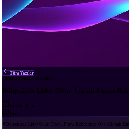
Tüm Yazılar
Firma Rehberi
10 dk
okuma
Bölgenizde Lider Olun: Ücretli Firma Reh
15 Mart 2024
10 dk
# Bölgenizde Lider Olun: Ücretli Firma Rehberinde Öne Çıkmak İçin 