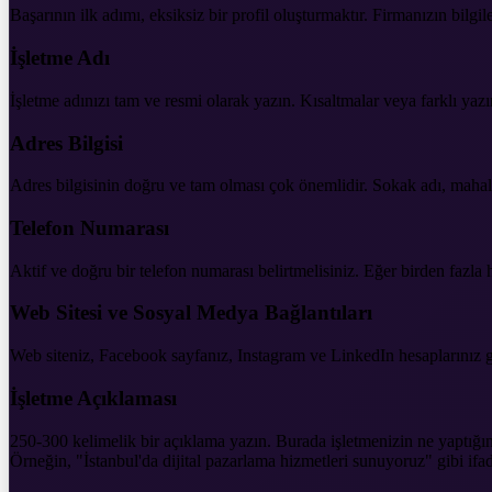
Başarının ilk adımı, eksiksiz bir profil oluşturmaktır. Firmanızın bilgil
İşletme Adı
İşletme adınızı tam ve resmi olarak yazın. Kısaltmalar veya farklı yazı
Adres Bilgisi
Adres bilgisinin doğru ve tam olması çok önemlidir. Sokak adı, mahalle,
Telefon Numarası
Aktif ve doğru bir telefon numarası belirtmelisiniz. Eğer birden fazla h
Web Sitesi ve Sosyal Medya Bağlantıları
Web siteniz, Facebook sayfanız, Instagram ve LinkedIn hesaplarınız gibi d
İşletme Açıklaması
250-300 kelimelik bir açıklama yazın. Burada işletmenizin ne yaptığını,
Örneğin, "İstanbul'da dijital pazarlama hizmetleri sunuyoruz" gibi ifade