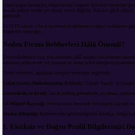
Dijital çağda işletmeler, müşterilerine ulaşmak için farklı stratejiler g
Ancak sadece listede yer almak yeterli değildir. Rekabet gücü yüksek
gereklidir.
ELIYTE olarak yılların tecrübesiyle işletmelerin dijital varlıklarını 
bilgilerini sunacağız.
Neden Firma Rehberleri Hâlâ Önemli?
TelefonRehberim.com gibi rehberler, hâlâ müşteri kazanımının önemli 
rakamlar, rehberlerde yer almanın ne kadar kritik olduğunu göstermekt
Firma rehberleri, aşağıdaki sebepler nedeniyle değerlidir:
Lokal Arama Optimizasyonu
: Rehberler, Google Search ve Google 
Güvenilirlik ve Kredi
: Tercih edilmiş rehberlerde yer almak, işletmen
Ek Müşteri Kaynağı
: Web sitenizin haricinde bir müşteri kaynağı ol
Marka Bilinirliği
: Rehberlerdeki görünürlüğünüz artdıkça, bölgenizde 
1. Eksiksiz ve Doğru Profil Bilgilerinizi D