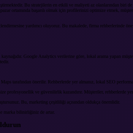
eliştirmektedir. Bu stratejilerin en etkili ve maliyeti az olanlarından bir
 pazar ortamında başarılı olmak için profilerinizi optimize etmek, müş
güçlendirmesine yardımcı oluyoruz. Bu makalede, firma rehberlerinde öne 
kaynağıdır. Google Analytics verilerine göre, lokal arama yapan müşteri
edir.
Maps tarafından önerilir. Rehberlerde yer almanız, lokal SEO performan
ize profesyonellik ve güvenilirlik kazandırır. Müşteriler, rehberlerde ye
uştursunuz. Bu, marketing çeşitliliği açısından oldukça önemlidir.
marka bilinirliğiniz de artar.
oldurun