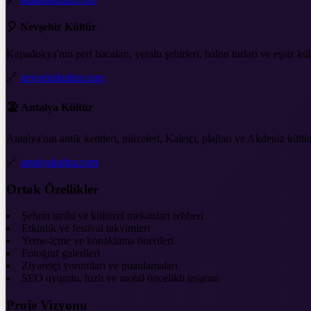
🎈 Nevşehir Kültür
Kapadokya'nın peri bacaları, yeraltı şehirleri, balon turları ve eşsiz kül
🔗
nevsehirkultur.com
🏖️ Antalya Kültür
Antalya'nın antik kentleri, müzeleri, Kaleiçi, plajları ve Akdeniz kültü
🔗
antalyakultur.com
Ortak Özellikler
Şehrin tarihi ve kültürel mekanları rehberi
Etkinlik ve festival takvimleri
Yeme-içme ve konaklama önerileri
Fotoğraf galerileri
Ziyaretçi yorumları ve puanlamaları
SEO uyumlu, hızlı ve mobil öncelikli tasarım
Proje Vizyonu