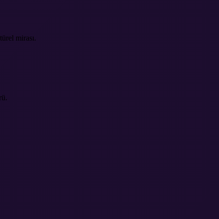
türel mirası.
rü.