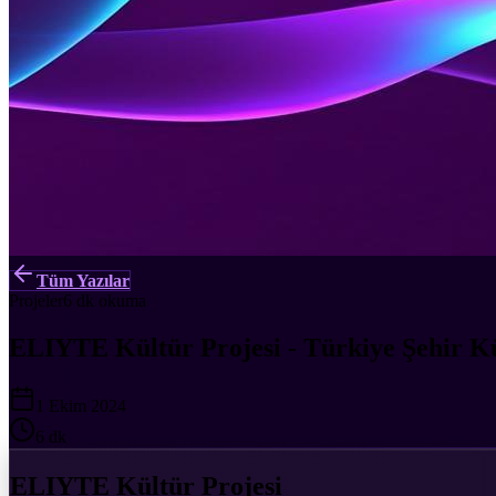
Tüm Yazılar
Projeler
6 dk
okuma
ELIYTE Kültür Projesi - Türkiye Şehir Kü
1 Ekim 2024
6 dk
ELIYTE Kültür Projesi