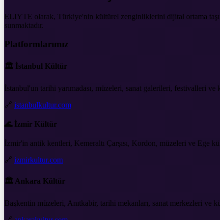
ELIYTE olarak, Türkiye'nin kültürel zenginliklerini dijital ortama taşıma
sunmaktadır.
Platformlarımız
🏛️ İstanbul Kültür
İstanbul'un tarihi yarımadası, müzeleri, sanat galerileri, festivalleri ve
🔗
istanbulkultur.com
🌊 İzmir Kültür
İzmir'in antik kentleri, Kemeraltı Çarşısı, Kordon, müzeleri ve Ege kül
🔗
izmirkultur.com
🏛️ Ankara Kültür
Başkentin müzeleri, Anıtkabir, tarihi mekanları, sanat merkezleri ve k
🔗
ankarakultur.com