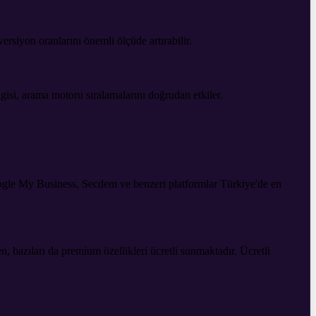
ersiyon oranlarını önemli ölçüde artırabilir.
isi, arama motoru sıralamalarını doğrudan etkiler.
Google My Business, Secdem ve benzeri platformlar Türkiye'de en
 bazıları da premium özellikleri ücretli sunmaktadır. Ücretli