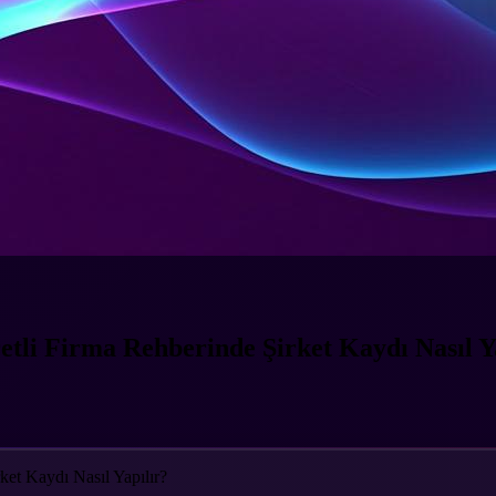
retli Firma Rehberinde Şirket Kaydı Nasıl Y
ket Kaydı Nasıl Yapılır?