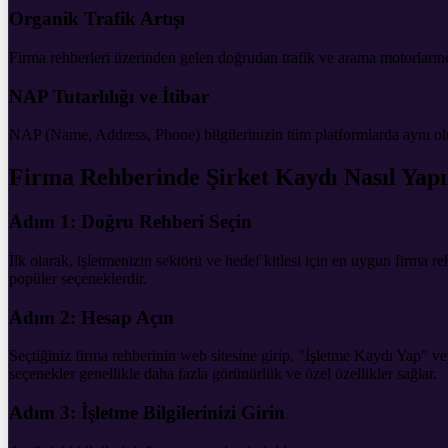
Organik Trafik Artışı
Firma rehberleri üzerinden gelen doğrudan trafik ve arama motorlarından
NAP Tutarlılığı ve İtibar
NAP (Name, Address, Phone) bilgilerinizin tüm platformlarda aynı olm
Firma Rehberinde Şirket Kaydı Nasıl Yapı
Adım 1: Doğru Rehberi Seçin
İlk olarak, işletmenizin sektörü ve hedef kitlesi için en uygun firma
popüler seçeneklerdir.
Adım 2: Hesap Açın
Seçtiğiniz firma rehberinin web sitesine girip, "İşletme Kaydı Yap" v
seçenekler genellikle daha fazla görünürlük ve özel özellikler sağlar.
Adım 3: İşletme Bilgilerinizi Girin