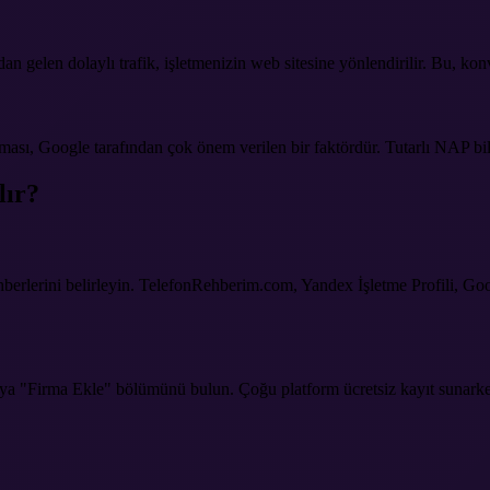
 gelen dolaylı trafik, işletmenizin web sitesine yönlendirilir. Bu, konv
ası, Google tarafından çok önem verilen bir faktördür. Tutarlı NAP bilg
lır?
 rehberlerini belirleyin. TelefonRehberim.com, Yandex İşletme Profili, 
eya "Firma Ekle" bölümünü bulun. Çoğu platform ücretsiz kayıt sunarken,