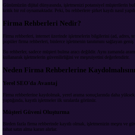
Günümüzün dijital dünyasında, işletmenizi potansiyel müşterilerin bulab
kritik bir rol oynamaktadır. Peki, bu rehberlere şirket kaydı nasıl y
Firma Rehberleri Nedir?
Firma rehberleri, internet üzerinde işletmelerin bilgilerini (ad, adres, 
popüler firma rehberleri, binlerce işletmenin tanıtımını sağlayan geniş b
Bu rehberler, sadece müşteri bulma aracı değildir. Aynı zamanda arama
kullanarak işletmelerin güvenilirliğini ve meşruiyetini değerlendirir.
Neden Firma Rehberlerine Kaydolmalısın
Yerel SEO'da Avantaj
Firma rehberlerine kaydolmak, yerel arama sonuçlarında daha yüksek s
yaptığında, kayıtlı işletmeler ilk sıralarda görünür.
Müşteri Güveni Oluşturma
Birden fazla firma rehberinde kayıtlı olmak, işletmenizin meşru ve güv
rahat satın alma kararı alırlar.