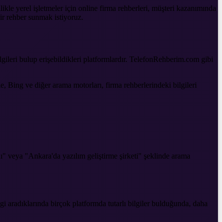
ikle yerel işletmeler için online firma rehberleri, müşteri kazanımında
ir rehber sunmak istiyoruz.
bilgileri bulup erişebildikleri platformlardır. TelefonRehberim.com gibi
 Bing ve diğer arama motorları, firma rehberlerindeki bilgileri
" veya "Ankara'da yazılım geliştirme şirketi" şeklinde arama
gi aradıklarında birçok platformda tutarlı bilgiler bulduğunda, daha