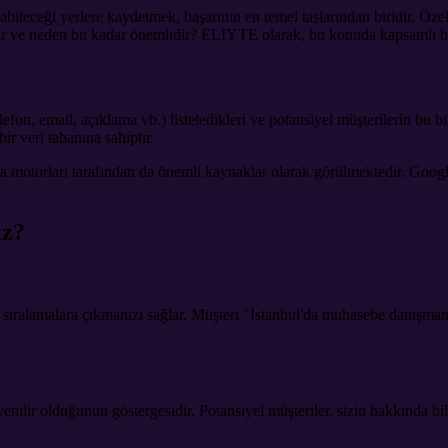
ileceği yerlere kaydetmek, başarının en temel taşlarından biridir. Özell
apılır ve neden bu kadar önemlidir? ELIYTE olarak, bu konuda kapsamlı b
telefon, email, açıklama vb.) listeledikleri ve potansiyel müşterilerin bu 
ir veri tabanına sahiptir.
 motorları tarafından da önemli kaynaklar olarak görülmektedir. Google,
ız?
ıralamalara çıkmanızı sağlar. Müşteri "İstanbul'da muhasebe danışmanı
enilir olduğunun göstergesidir. Potansiyel müşteriler, sizin hakkında bil