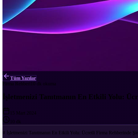
Tüm Yazılar
Firma Rehberi
10 dk
okuma
İşletmenizi Tanıtmanın En Etkili Yolu: Üc
15 Mart 2024
10 dk
# İşletmenizi Tanıtmanın En Etkili Yolu: Ücretli Firma Rehberinde Şir