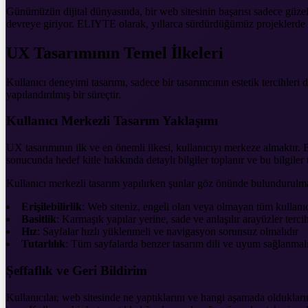
Günümüzün dijital dünyasında, bir web sitesinin başarısı sadece güzel
devreye giriyor. ELIYTE olarak, yıllarca sürdürdüğümüz projeklerde gör
UX Tasarımının Temel İlkeleri
Kullanıcı deneyimi tasarımı, sadece bir tasarımcının estetik tercihleri 
yapılandırılmış bir süreçtir.
Kullanıcı Merkezli Tasarım Yaklaşımı
UX tasarımının ilk ve en önemli ilkesi, kullanıcıyı merkeze almaktır. Bu,
sonucunda hedef kitle hakkında detaylı bilgiler toplanır ve bu bilgiler 
Kullanıcı merkezli tasarım yapılırken şunlar göz önünde bulundurulma
Erişilebilirlik
: Web siteniz, engeli olan veya olmayan tüm kullanıcı
Basitlik
: Karmaşık yapılar yerine, sade ve anlaşılır arayüzler terci
Hız
: Sayfalar hızlı yüklenmeli ve navigasyon sorunsuz olmalıdır
Tutarlılık
: Tüm sayfalarda benzer tasarım dili ve uyum sağlanmalı
Şeffaflık ve Geri Bildirim
Kullanıcılar, web sitesinde ne yaptıklarını ve hangi aşamada olduklarını