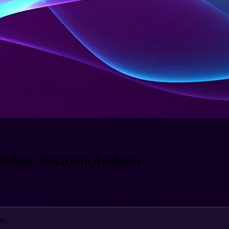
işkisi: Başarının Anahtarı
rı