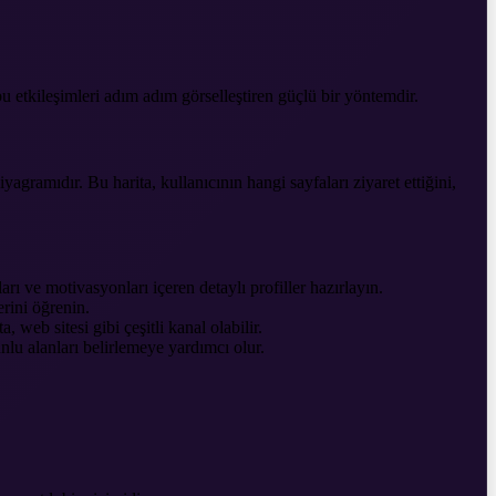
.
bu etkileşimleri adım adım görselleştiren güçlü bir yöntemdir.
yagramıdır. Bu harita, kullanıcının hangi sayfaları ziyaret ettiğini,
nları ve motivasyonları içeren detaylı profiller hazırlayın.
erini öğrenin.
 web sitesi gibi çeşitli kanal olabilir.
unlu alanları belirlemeye yardımcı olur.