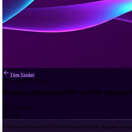
Tüm Yazılar
Web Tasarım
10 dk
okuma
Kullanıcı Deneyimi (UX) ve Web Tasarım İl
15 Mart 2024
10 dk
# Kullanıcı Deneyimi (UX) ve Web Tasarım İlişkisi: Başarının Anahta