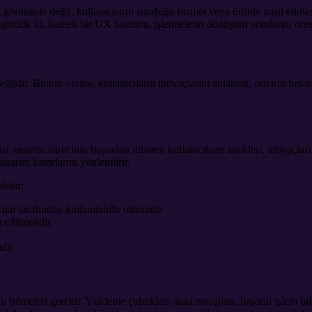
 görünüşle değil, kullanıcıların sunduğu hizmet veya ürünle nasıl etkil
dük ki, kaliteli bir UX tasarımı, işletmelerin dönüşüm oranlarını öneml
değildir. Bunun yerine, kullanıcıların ihtiyaçlarını anlamak, onların bekl
 tasarım sürecinin başından itibaren kullanıcıların istekleri, ihtiyaçları
tasarım kararlarını yönlendirir.
lıdır:
lar tarafından kullanılabilir olmalıdır
h edilmelidir
dır
 bilmeleri gerekir. Yükleme çubukları, hata mesajları, başarılı işlem bild