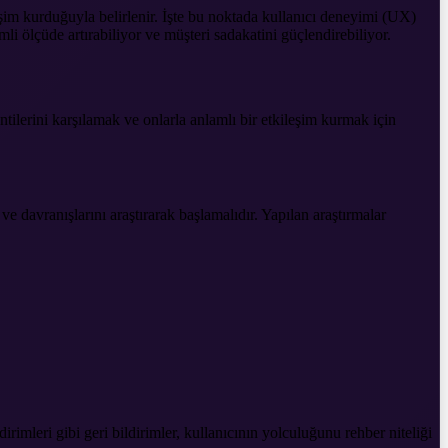
eşim kurduğuyla belirlenir. İşte bu noktada kullanıcı deneyimi (UX)
i ölçüde artırabiliyor ve müşteri sadakatini güçlendirebiliyor.
entilerini karşılamak ve onlarla anlamlı bir etkileşim kurmak için
 ve davranışlarını araştırarak başlamalıdır. Yapılan araştırmalar
irimleri gibi geri bildirimler, kullanıcının yolculuğunu rehber niteliği