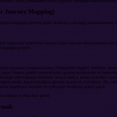
edebilmeli, sonuç almadığında neden başarısız olduğunu anlayabilmelidir
ser Journey Mapping)
kileşim kurduğunu görmek şarttır. Kullanıcı yolculuğu haritalandırması, 
nden başlayarak hedeflerine ulaşana kadar olan tüm etkileşimlerinin bir di
ulaştığını gösterir.
filleriyle (persona) tanımlamalısınız. Demografik bilgileri, hedefleri, soru
 yapın. Onların şimdiki deneyimlerini, geçmiş tecrübelerini ve beklentil
kurduğu tüm noktaları belirleyin. Sosyal medya, arama motorları, e-posta,
tiğini (mutlu, hayal kırıklığına uğramış, kararlı vb.) belirleyin. Bu, sor
asını engelleyen sorunları ve iyileştirme fırsatlarını açıkça yazın.
bilinçli ve etkili hale getirir.
urmak