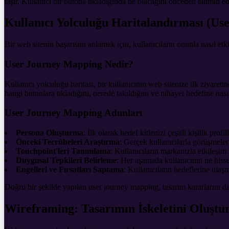
taşır. Kullanıcı bir butona tıkladığında ne olacağını önceden tahmin 
Kullanıcı Yolculuğu Haritalandırması (U
Bir web sitenin başarısını anlamak için, kullanıcıların onunla nasıl et
User Journey Mapping Nedir?
Kullanıcı yolculuğu haritası, bir kullanıcının web sitenize ilk ziyareti
hangi butonlara tıkladığını, nerede takıldığını ve nihayet hedefine nasıl 
User Journey Mapping Adımları
Persona Oluşturma
: İlk olarak hedef kitlenizi çeşitli kişilik pro
Önceki Tecrübeleri Araştırma
: Gerçek kullanıcılarla görüşmeler
Touchpoint'leri Tanımlama
: Kullanıcıların markanızla etkileşim 
Duygusal Tepkileri Belirleme
: Her aşamada kullanıcının ne hisset
Engelleri ve Fırsatları Saptama
: Kullanıcıların hedeflerine ulaşm
Doğru bir şekilde yapılan user journey mapping, tasarım kararlarını daha 
Wireframing: Tasarımın İskeletini Oluşt