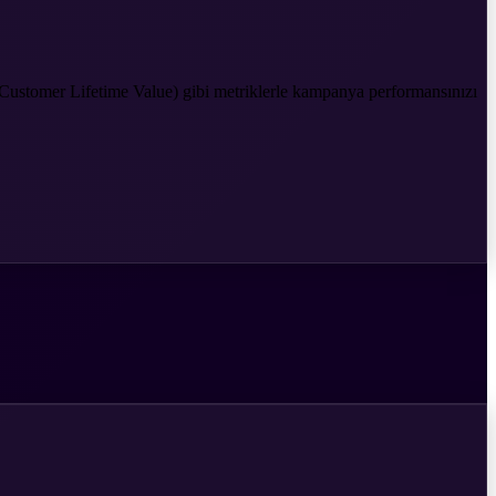
(Customer Lifetime Value) gibi metriklerle kampanya performansınızı