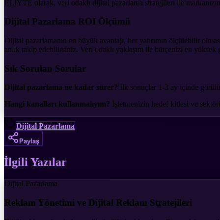
ELIYTE olarak, veri odaklı dijital pazarlama stratejileri ile markanız
Dijital Pazarlama ROI Ölçümü
Dijital pazarlamanın en büyük avantajı, her yatırımın ölçülebilir o
anlık takip edebilirsiniz. Veri odaklı yaklaşım ile bütçenizi en yüksek 
Sık Sorulan Sorular
Dijital pazarlama ne kadar sürer?
İlk sonuçlar 1-3 ay içinde görül
Hangi kanalları kullanmalıyım?
İşletmenizin hedef kitlesi ve sekt
Dijital Pazarlama
Paylaş
İlgili Yazılar
Dijital Pazarlama
Reklam Yönetimi ve Dijital Reklam Stratejileri