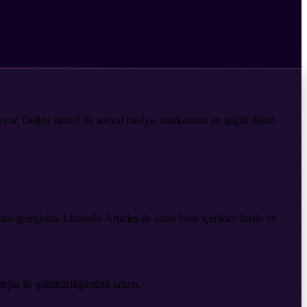
yor. Doğru strateji ile sosyal medya, markanızın en güçlü dijital
zı genişletin. LinkedIn Articles ile uzun form içerikler üretin ve
ejisi ile görünürlüğünüzü artırın.