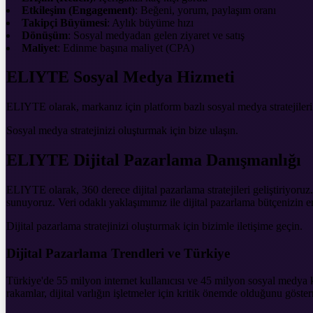
Etkileşim (Engagement)
: Beğeni, yorum, paylaşım oranı
Takipçi Büyümesi
: Aylık büyüme hızı
Dönüşüm
: Sosyal medyadan gelen ziyaret ve satış
Maliyet
: Edinme başına maliyet (CPA)
ELIYTE Sosyal Medya Hizmeti
ELIYTE olarak, markanız için platform bazlı sosyal medya stratejileri
Sosyal medya stratejinizi oluşturmak için bize ulaşın.
ELIYTE Dijital Pazarlama Danışmanlığı
ELIYTE olarak, 360 derece dijital pazarlama stratejileri geliştiriyor
sunuyoruz. Veri odaklı yaklaşımımız ile dijital pazarlama bütçenizin 
Dijital pazarlama stratejinizi oluşturmak için bizimle iletişime geçin.
Dijital Pazarlama Trendleri ve Türkiye
Türkiye'de 55 milyon internet kullanıcısı ve 45 milyon sosyal medya k
rakamlar, dijital varlığın işletmeler için kritik önemde olduğunu göste