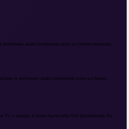
 ve performans analizi konularında uçtan uca hizmet sunuyoruz.
 hacking ve performans analizi konularında uçtan uca hizmet
yar TL'yi aşmıştır. E-ticaret hacmi yılda %30 büyümektedir. Bu