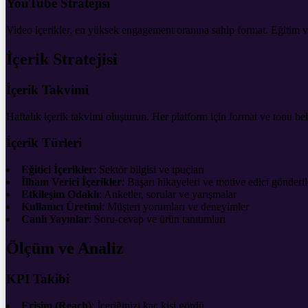
YouTube Stratejisi
Video içerikler, en yüksek engagement oranına sahip format. Eğitim vide
İçerik Stratejisi
İçerik Takvimi
Haftalık içerik takvimi oluşturun. Her platform için format ve tonu beli
İçerik Türleri
Eğitici İçerikler
: Sektör bilgisi ve ipuçları
İlham Verici İçerikler
: Başarı hikayeleri ve motive edici gönderil
Etkileşim Odaklı
: Anketler, sorular ve yarışmalar
Kullanıcı Üretimi
: Müşteri yorumları ve deneyimler
Canlı Yayınlar
: Soru-cevap ve ürün tanıtımları
Ölçüm ve Analiz
KPI Takibi
Erişim (Reach)
: İçeriğinizi kaç kişi gördü