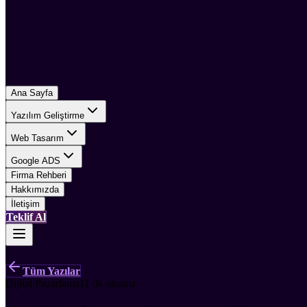
Ana Sayfa
Yazılım Geliştirme
Web Tasarım
Google ADS
Firma Rehberi
Hakkımızda
İletişim
Teklif Al
Tüm Yazılar
Dijital Pazarlama
11 dk
okuma