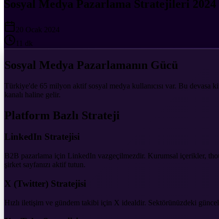
Sosyal Medya Pazarlama Stratejileri 2024
20 Ocak 2024
11 dk
Sosyal Medya Pazarlamanın Gücü
Türkiye'de 65 milyon aktif sosyal medya kullanıcısı var. Bu devasa kit
kanalı haline gelir.
Platform Bazlı Strateji
LinkedIn Stratejisi
B2B pazarlama için LinkedIn vazgeçilmezdir. Kurumsal içerikler, though
şirket sayfanızı aktif tutun.
X (Twitter) Stratejisi
Hızlı iletişim ve gündem takibi için X idealdir. Sektörünüzdeki güncel 