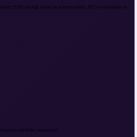
afı render (SSR) desteği sunan bir frameworktür. SEO uyumluluğu ve
ofesyonel çözümler sunuyoruz.