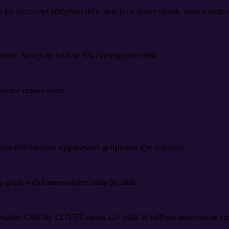
an bir JavaScript kütüphanesidir. Next.js ise React tabanlı, sunucu tar
üdür. Nuxt.js ile SSR ve SSG desteği elde edilir.
iştirme imkanı sunar.
enebilir backend uygulamaları geliştirmek için kullanılır.
a güçlü web frameworklere sahip bir dildir.
 popüler CMS'dir. ELIYTE olarak 12+ yıllık WordPress deneyimi ile pr