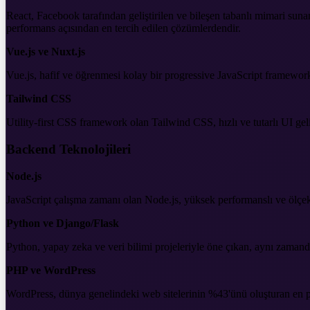
React, Facebook tarafından geliştirilen ve bileşen tabanlı mimari sun
performans açısından en tercih edilen çözümlerdendir.
Vue.js ve Nuxt.js
Vue.js, hafif ve öğrenmesi kolay bir progressive JavaScript framework
Tailwind CSS
Utility-first CSS framework olan Tailwind CSS, hızlı ve tutarlı UI gel
Backend Teknolojileri
Node.js
JavaScript çalışma zamanı olan Node.js, yüksek performanslı ve ölçekl
Python ve Django/Flask
Python, yapay zeka ve veri bilimi projeleriyle öne çıkan, aynı zamand
PHP ve WordPress
WordPress, dünya genelindeki web sitelerinin %43'ünü oluşturan en