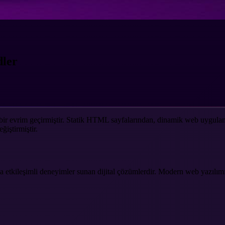
dler
k bir evrim geçirmiştir. Statik HTML sayfalarından, dinamik web uygul
ğiştirmiştir.
larla etkileşimli deneyimler sunan dijital çözümlerdir. Modern web yazılı