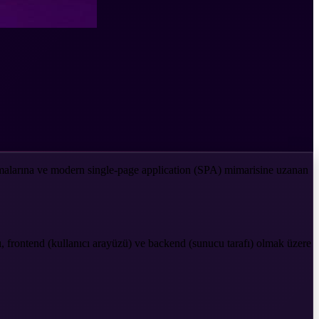
amalarına ve modern single-page application (SPA) mimarisine uzanan
mı, frontend (kullanıcı arayüzü) ve backend (sunucu tarafı) olmak üzere