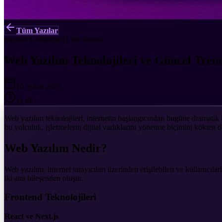
Tüm Yazılar
Yazılım Geliştirme
11 dk
okuma
Web Yazılım Teknolojileri ve Güncel Tren
10 Şubat 2025
11 dk
Web yazılım teknolojileri, internetin başlangıcından bugüne dramati
bu yolculuk, işletmelerin dijital varlıklarını yönetme biçimini kökten de
Web Yazılım Nedir?
Web yazılım, internet tarayıcıları üzerinden erişilebilen ve kullanıcı
iki ana bileşenden oluşur.
Frontend Teknolojileri
React ve Next.js