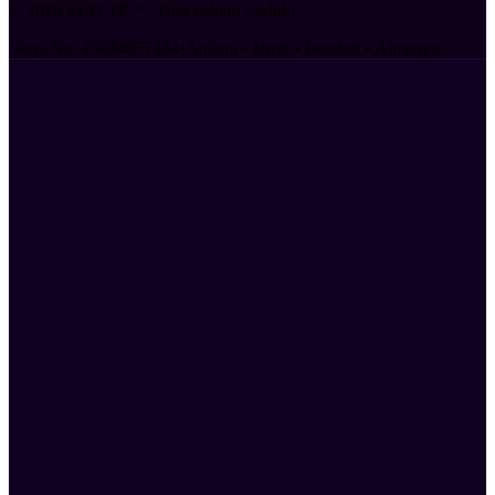
©
2026
ELIYTE™. Tüm hakları saklıdır.
Vergi No: 45034877334
•
Ankara • İzmir • İstanbul • Almanya