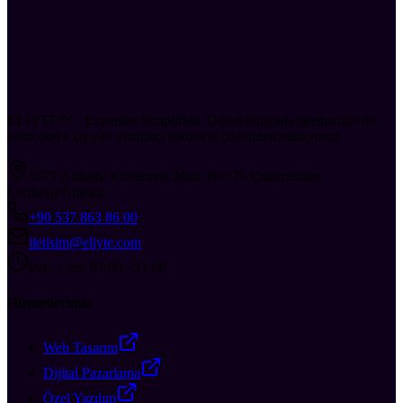
ELIYTE™ - Expertise Simplified. Dijital dünyada işletmenizi bir
adım öteye taşıyan yenilikçi teknoloji çözümleri sunuyoruz.
1071 Ankara, Kızılırmak Mah. No: 25 Çukurambar,
Çankaya/Ankara
+90 537 863 86 00
iletisim@eliyte.com
Pzt - Cmt: 07:00 - 21:00
Hizmetlerimiz
Web Tasarım
Dijital Pazarlama
Özel Yazılım