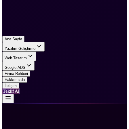
Ana Sayfa
Yazılım Geliştirme
Web Tasarım
Google ADS
Firma Rehberi
Hakkımızda
İletişim
Teklif Al