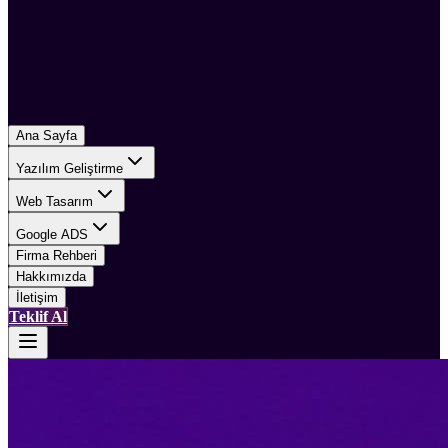
Ana Sayfa
Yazılım Geliştirme
Web Tasarım
Google ADS
Firma Rehberi
Hakkımızda
İletişim
Teklif Al