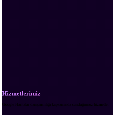
Temel Paket
2.500₺
Profil kurulumu ve temel optimizasyon
Profesyonel Paket
5.000₺
Kapsamlı optimizasyon + SEO stratejisi
Popüler
Enterprise Paket
10.000₺
Tam kapsamlı yönetim + aylık raporlama
Hizmetlerimiz
Google Haritalar danışmanlığı kapsamında sunduğumuz hizmetler